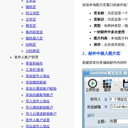
文本宏
添加本地图片宏窗口的操作如
随机宏
宏名称
：为宏设置一个
同义词宏
宏标识
：为宏设置一个
文件宏
类型
：有两种类型：随
网页宏
一封邮件中多次使用
：
换内容发送
图片列表
：本地图片列
随机插入宏
保存
：点击保存按钮，
结构宏
AI结构宏
2、邮件中插入图片宏
发件人账户管理
新建群发任务编辑邮件内容时
界面和操作
工具栏/菜单
添加发件人地址
添加微软邮箱
添加云通道账户邮箱
添加自建邮局账户
导入发件人地址
导入微软邮箱账户
导入云通道邮箱账户
发件人账户设置
导出发件人地址