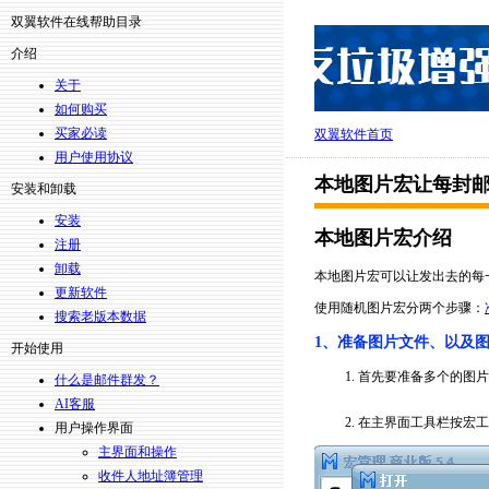
双翼软件在线帮助目录
介绍
关于
如何购买
买家必读
双翼软件首页
用户使用协议
本地图片宏让每封
安装和卸载
安装
本地图片宏介绍
注册
卸载
本地图片宏可以让发出去的每
更新软件
使用随机图片宏分两个步骤：
搜索老版本数据
1、准备图片文件、以及
开始使用
首先要准备多个的图片
什么是邮件群发？
AI客服
在主界面工具栏按宏工
用户操作界面
主界面和操作
收件人地址簿管理