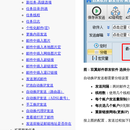
新任务-高级选项
任务目录/列表
任务线程
任务日志
个性化邮件(宏)
更换内容发送
邮件中插入图片
邮件中插入本地图片宏
邮件中插入网络图片宏
邮件中插入超链接
邮件中插入超链接宏
图：双翼邮件群发软件 选择分
邮件中插入退订链接
自动换IP发送都需要分组设
发送测试邮件
IP池自动换IP发送
发送间隔：
两封邮件之
自动换IP发送（路由器）
线程数：
使用几个线程
自动换IP发送（ADSL拨号）
每个账户发送量限制
(
手工换IP发送
每次选几个账户
(0无
自动换代理IP发送
重新链接网络(更换IP)
查看谁打开了邮件
按上图的配置，发送过程如下
发送前验证邮箱地址是否存在