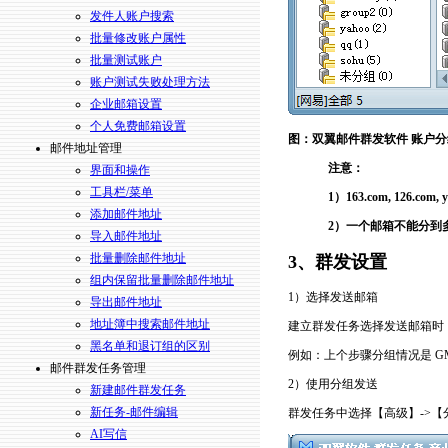
发件人账户搜索
批量修改账户属性
批量测试账户
账户测试失败处理方法
企业邮箱设置
个人免费邮箱设置
图：双翼邮件群发软件 账户分
邮件地址管理
注意：
界面和操作
工具栏/菜单
1）163.com, 12
添加邮件地址
2）一个邮箱不能分到
导入邮件地址
批量删除邮件地址
3、
群发设置
组内保留批量删除邮件地址
1）选择发送邮箱
导出邮件地址
地址簿中搜索邮件地址
建立群发任务选择发送邮箱时
黑名单和退订组的区别
例如：上个步骤分组情况是 GMa
邮件群发任务管理
2）使用分组发送
新建邮件群发任务
新任务-邮件编辑
群发任务中选择【高级】->【
AI写信