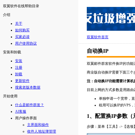
双翼软件在线帮助目录
介绍
关于
如何购买
买家必读
双翼软件首页
用户使用协议
自动换IP
安装和卸载
安装
双翼邮件群发软件换IP的功
注册
商业版自动换IP需要下面三个
卸载
更新软件
注：自动换IP功能需要计算
搜索老版本数据
目前上网的方式多数是用路由
开始使用
单独申请一个宽带，直
什么是邮件群发？
租用可以换IP的VPS
AI客服
1、
配置换IP参数
用户操作界面
主界面和操作
步骤：菜单【工具】->【选项】
收件人地址簿管理