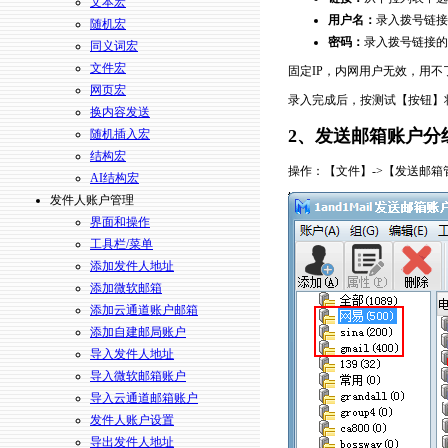
文本宏
用户名：
录入拨号链接
随机宏
密码：
录入拨号链接的
同义词宏
文件宏
固定IP，内网用户无效，用不了
网页宏
录入完成后，按测试【按钮】将
换内容发送
2、
发送邮箱账户分
随机插入宏
结构宏
操作：【文件】->【发送邮箱
AI结构宏
发件人账户管理
界面和操作
工具栏/菜单
添加发件人地址
添加微软邮箱
添加云通道账户邮箱
添加自建邮局账户
导入发件人地址
导入微软邮箱账户
导入云通道邮箱账户
发件人账户设置
导出发件人地址