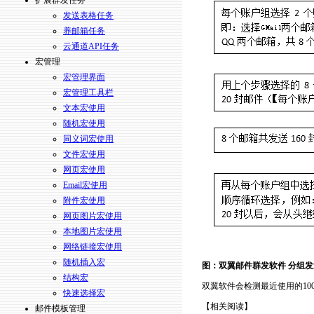
扩展群发任务
发送表格任务
养邮箱任务
云通道API任务
宏管理
宏管理界面
宏管理工具栏
文本宏使用
随机宏使用
同义词宏使用
文件宏使用
网页宏使用
Email宏使用
附件宏使用
网页图片宏使用
本地图片宏使用
网络链接宏使用
随机插入宏
图：双翼邮件群发软件 分组发
结构宏
双翼软件会检测最近使用的10
快速选择宏
【相关阅读】
邮件模板管理