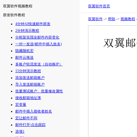
双翼软件视频教程
双翼软件首页
群发软件教程
双翼软件
->
帮助
->
视频教程
4分钟AI快速邮件群发
2分钟演示教程
分框架实现全邮件内容变化
一对一发送(邮件中插入姓名)
隐藏随机宏
邮件云推送
多账户轮流发送（自动换IP）
15分钟演示教程
添加发送邮箱账户
导入发送邮箱账户
批量测试账户、批量修改属性
接收邮箱地址薄
宏变量
邮件中插入接收者姓名
宏让邮件不同
邮件打开/点击跟踪
选项1