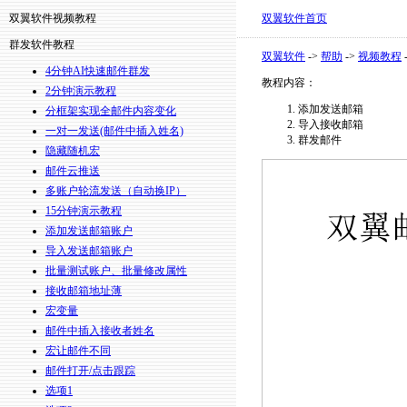
双翼软件视频教程
双翼软件首页
群发软件教程
双翼软件
->
帮助
->
视频教程
4分钟AI快速邮件群发
教程内容：
2分钟演示教程
添加发送邮箱
分框架实现全邮件内容变化
导入接收邮箱
一对一发送(邮件中插入姓名)
群发邮件
隐藏随机宏
邮件云推送
多账户轮流发送（自动换IP）
15分钟演示教程
添加发送邮箱账户
导入发送邮箱账户
批量测试账户、批量修改属性
接收邮箱地址薄
宏变量
邮件中插入接收者姓名
宏让邮件不同
邮件打开/点击跟踪
选项1