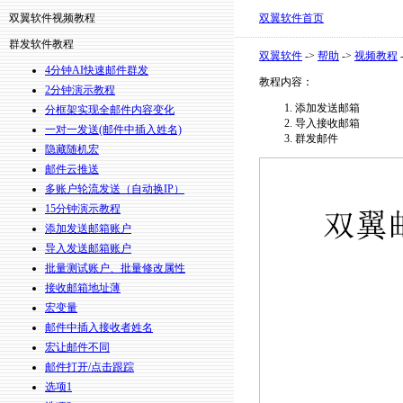
双翼软件视频教程
双翼软件首页
群发软件教程
双翼软件
->
帮助
->
视频教程
4分钟AI快速邮件群发
教程内容：
2分钟演示教程
添加发送邮箱
分框架实现全邮件内容变化
导入接收邮箱
一对一发送(邮件中插入姓名)
群发邮件
隐藏随机宏
邮件云推送
多账户轮流发送（自动换IP）
15分钟演示教程
添加发送邮箱账户
导入发送邮箱账户
批量测试账户、批量修改属性
接收邮箱地址薄
宏变量
邮件中插入接收者姓名
宏让邮件不同
邮件打开/点击跟踪
选项1