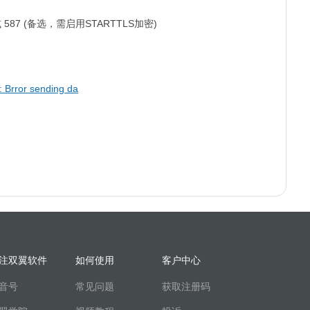
或 587 (备选，需启用STARTTLS加密)
rror sending da
注双翼软件
如何使用
客户中心
音号
常见问题
获取注册码