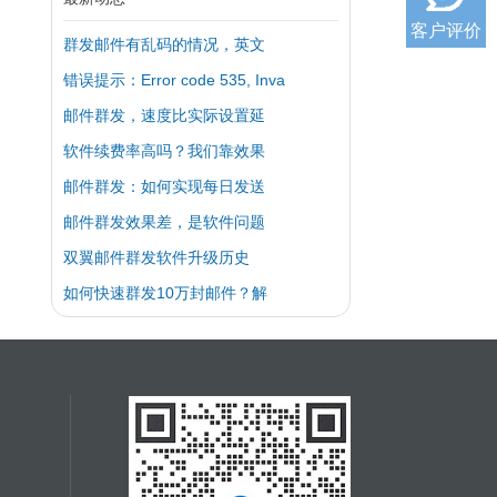
客户评价
群发邮件有乱码的情况，英文
错误提示：Error code 535, Inva
邮件群发，速度比实际设置延
软件续费率高吗？我们靠效果
邮件群发：如何实现每日发送
邮件群发效果差，是软件问题
双翼邮件群发软件升级历史
如何快速群发10万封邮件？解