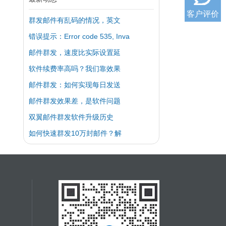
客户评价
群发邮件有乱码的情况，英文
错误提示：Error code 535, Inva
邮件群发，速度比实际设置延
软件续费率高吗？我们靠效果
邮件群发：如何实现每日发送
邮件群发效果差，是软件问题
双翼邮件群发软件升级历史
如何快速群发10万封邮件？解