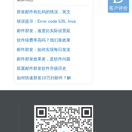
客户评价
群发邮件有乱码的情况，英文
错误提示：Error code 535, Inva
邮件群发，速度比实际设置延
软件续费率高吗？我们靠效果
邮件群发：如何实现每日发送
邮件群发效果差，是软件问题
双翼邮件群发软件升级历史
如何快速群发10万封邮件？解