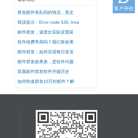
客户评价
群发邮件有乱码的情况，英文
错误提示：Error code 535, Inva
邮件群发，速度比实际设置延
软件续费率高吗？我们靠效果
邮件群发：如何实现每日发送
邮件群发效果差，是软件问题
双翼邮件群发软件升级历史
如何快速群发10万封邮件？解