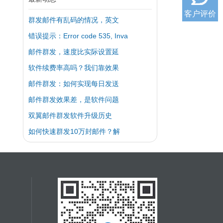
客户评价
群发邮件有乱码的情况，英文
错误提示：Error code 535, Inva
邮件群发，速度比实际设置延
软件续费率高吗？我们靠效果
邮件群发：如何实现每日发送
邮件群发效果差，是软件问题
双翼邮件群发软件升级历史
如何快速群发10万封邮件？解