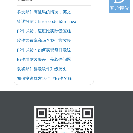
客户评价
群发邮件有乱码的情况，英文
错误提示：Error code 535, Inva
邮件群发，速度比实际设置延
软件续费率高吗？我们靠效果
邮件群发：如何实现每日发送
邮件群发效果差，是软件问题
双翼邮件群发软件升级历史
如何快速群发10万封邮件？解