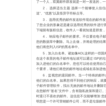
了一个人，双翼邮件群发就是一对一发送的，一
2． 选择适当主题 选择一个能够使人信
送”、“优惠”以及怪异字符标点等。
3． 选用优秀的邮件发送软件现在的邮件
了您企业的形象还是建议选用优秀的软件进行营
下端留有版权信息，收件人一看就知道是群发，
4． 响应电子邮件的要求。不仅要在电子
您的数据库中删除。马上去做，并将处理的结果
他们将您列入ISP的黑名单中。
5．加入白名单。诸如像AOL这样的一些国
在这个表里的电子邮件地址就可以通过 ISP
加入进他们的白名单中。您也可以给在使用自己电
个要求，请他们将您的邮件地址或域名添加进他
6．监视您的退回邮件。当一个特殊的邮件
他们的白名单。如果您得不到他们的响应，就要
子邮件管理软件，找出无效的邮件地址并删除它
在您邮件”签名”文件中，含有隐私政策和退订
时退订不喜欢的邮件。这信息不仅能够增加 您
明您是一个许可营销邮件公司，而不是垃圾邮件