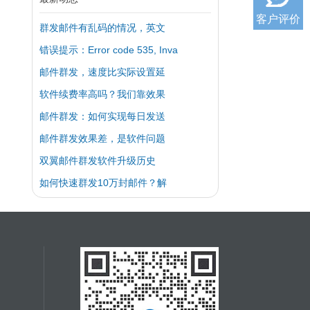
客户评价
群发邮件有乱码的情况，英文
错误提示：Error code 535, Inva
邮件群发，速度比实际设置延
软件续费率高吗？我们靠效果
邮件群发：如何实现每日发送
邮件群发效果差，是软件问题
双翼邮件群发软件升级历史
如何快速群发10万封邮件？解