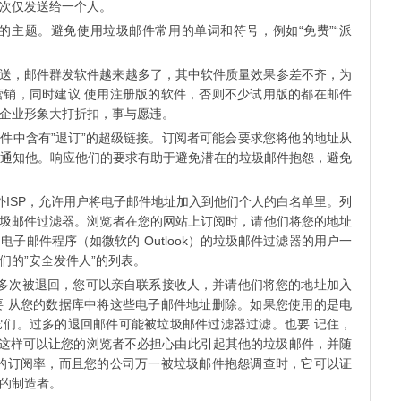
次仅发送给一个人。
任的主题。避免使用垃圾邮件常用的单词和符号，例如“免费”“派
发送，邮件群发软件越来越多了，其中软件质量效果参差不齐，为
销，同时建议 使用注册版的软件，否则不少试用版的都在邮件
企业形象大打折扣，事与愿违。
邮件中含有”退订”的超级链接。订阅者可能会要求您将他的地址从
通知他。响应他们的要求有助于避免潜在的垃圾邮件抱怨，避免
外ISP，允许用户将电子邮件地址加入到他们个人的白名单里。列
的垃圾邮件过滤器。浏览者在您的网站上订阅时，请他们将您的地址
子邮件程序（如微软的 Outlook）的垃圾邮件过滤器的用户一
们的”安全发件人”的列表。
多次被退回，您可以亲自联系接收人，并请他们将您的地址加入
 从您的数据库中将这些电子邮件地址删除。如果您使用的是电
们。过多的退回邮件可能被垃圾邮件过滤器过滤。也要 记住，
。这样可以让您的浏览者不必担心由此引起其他的垃圾邮件，并随
的订阅率，而且您的公司万一被垃圾邮件抱怨调查时，它可以证
的制造者。