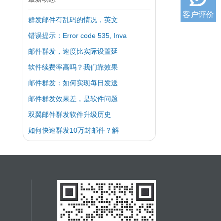
客户评价
群发邮件有乱码的情况，英文
错误提示：Error code 535, Inva
邮件群发，速度比实际设置延
软件续费率高吗？我们靠效果
邮件群发：如何实现每日发送
邮件群发效果差，是软件问题
双翼邮件群发软件升级历史
如何快速群发10万封邮件？解