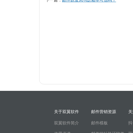
下一篇：
邮件群发90%进箱率可信吗？
关于双翼软件
邮件营销资源
关
双翼软件简介
邮件模板
抖