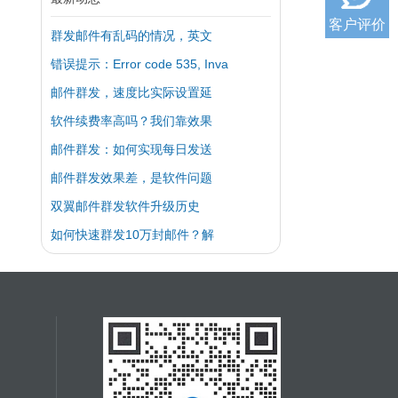
客户评价
群发邮件有乱码的情况，英文
错误提示：Error code 535, Inva
邮件群发，速度比实际设置延
软件续费率高吗？我们靠效果
邮件群发：如何实现每日发送
邮件群发效果差，是软件问题
双翼邮件群发软件升级历史
如何快速群发10万封邮件？解