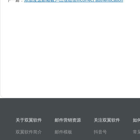
下一篇：
添加发送邮箱账户出现错误Incorrect authentication
关于双翼软件
邮件营销资源
关注双翼软件
如
双翼软件简介
邮件模板
抖音号
常