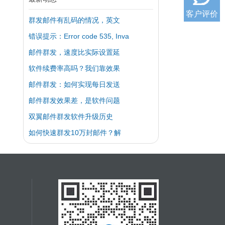
客户评价
群发邮件有乱码的情况，英文
错误提示：Error code 535, Inva
邮件群发，速度比实际设置延
软件续费率高吗？我们靠效果
邮件群发：如何实现每日发送
邮件群发效果差，是软件问题
双翼邮件群发软件升级历史
如何快速群发10万封邮件？解