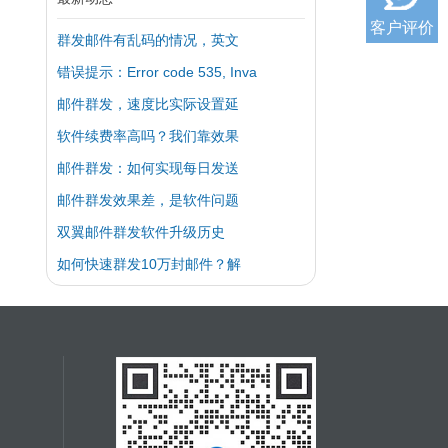
客户评价
群发邮件有乱码的情况，英文
错误提示：Error code 535, Inva
邮件群发，速度比实际设置延
软件续费率高吗？我们靠效果
邮件群发：如何实现每日发送
邮件群发效果差，是软件问题
双翼邮件群发软件升级历史
如何快速群发10万封邮件？解