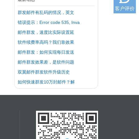
客户评价
群发邮件有乱码的情况，英文
错误提示：Error code 535, Inva
邮件群发，速度比实际设置延
软件续费率高吗？我们靠效果
邮件群发：如何实现每日发送
邮件群发效果差，是软件问题
双翼邮件群发软件升级历史
如何快速群发10万封邮件？解