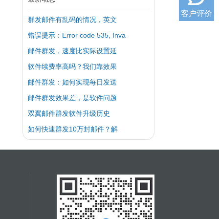
客户评价
群发邮件有乱码的情况，英文
错误提示：Error code 535, Inva
邮件群发，速度比实际设置延
软件续费率高吗？我们靠效果
邮件群发：如何实现每日发送
邮件群发效果差，是软件问题
双翼邮件群发软件升级历史
如何快速群发10万封邮件？解