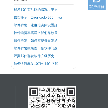
客户评价
群发邮件有乱码的情况，英文
错误提示：Error code 535, Inva
邮件群发，速度比实际设置延
软件续费率高吗？我们靠效果
邮件群发：如何实现每日发送
邮件群发效果差，是软件问题
双翼邮件群发软件升级历史
如何快速群发10万封邮件？解