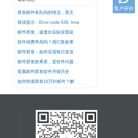
客户评价
群发邮件有乱码的情况，英文
错误提示：Error code 535, Inva
邮件群发，速度比实际设置延
软件续费率高吗？我们靠效果
邮件群发：如何实现每日发送
邮件群发效果差，是软件问题
双翼邮件群发软件升级历史
如何快速群发10万封邮件？解