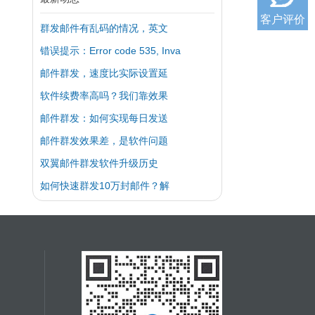
客户评价
群发邮件有乱码的情况，英文
错误提示：Error code 535, Inva
邮件群发，速度比实际设置延
软件续费率高吗？我们靠效果
邮件群发：如何实现每日发送
邮件群发效果差，是软件问题
双翼邮件群发软件升级历史
如何快速群发10万封邮件？解