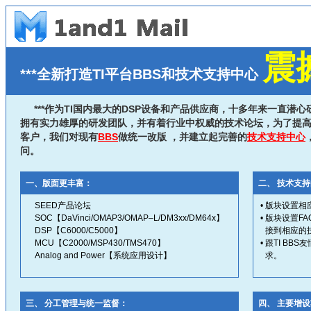
震
***全新打造TI平台BBS和技术支持中心
***作为TI国内最大的DSP设备和产品供应商，十多年来一直潜
拥有实力雄厚的研发团队，并有着行业中权威的技术论坛，为了提高S
客户，我们对现有
BBS
做统一改版 ，并建立起完善的
技术支持中心
问。
一、版面更丰富：
二、 技术支
SEED产品论坛
•
版块设置相
SOC【DaVinci/OMAP3/OMAP–L/DM3xx/DM64x】
•
版块设置F
DSP【C6000/C5000】
接到相应的
MCU【C2000/MSP430/TMS470】
•
跟TI BB
Analog and Power【系统应用设计】
求。
三、 分工管理与统一监督：
四、 主要增