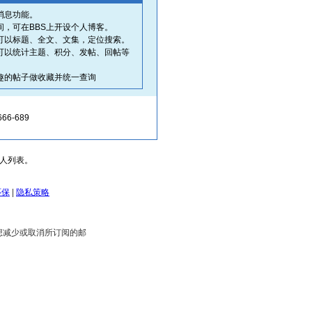
消息功能。
间，可在BBS上开设个人博客。
可以标题、全文、文集，定位搜索。
可以统计主题、积分、发帖、回帖等
趣的帖子做收藏并统一查询
66-689
人列表。
环保
|
隐私策略
您想减少或取消所订阅的邮