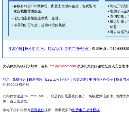
•
各版有相应FAE做解答，由版主做版内监控，也欢迎大
•
论坛开设短
家自我推荐做版主。
•
增加个人空
•
查询功能：
•
论坛指定超级版主做统一监督。
•
统计功能：
•
详尽的积分制度，提供相应的奖励。
信息
•
可以将感兴
技术论坛
|
技术支持中心
|
联系我们
|
关于***电子公司
| 敬请垂询：(010)888866
为确保您能收到该邮件，请将
info@yiyisoft.com
添加到您的邮箱地址薄或安全发件
登录
|
免费样片
|
最新书籍
|
E2E 工程师社区
|
供货渠道
|
中国各区办公室
|
质量与
© 2009 版权所有
此邮件发送至 [%FromEmail] 。您是我们最重视的客户，所以收到该邮件。如果
件，请点击
这里
。
该电子邮件模板有
双翼软件
提供，查看更多的
免费电子邮件模板
。